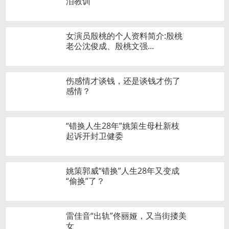
泪教训
女演员殷桃的个人资料简介:殷桃
老公沈俊成、殷桃文强...
伤感情才谈钱，还是谈钱才伤了
感情？
“错换人生28年”姚策生母杜新枝
起诉开封卫健委
姚策郭威“错换”人生28年又变成
“偷换”了？
雷佳音“出轨”佟丽娅，又当街搂美
女