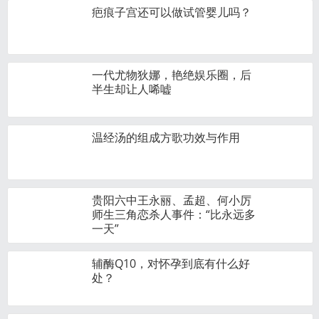
疤痕子宫还可以做试管婴儿吗？
一代尤物狄娜，艳绝娱乐圈，后
半生却让人唏嘘
温经汤的组成方歌功效与作用
贵阳六中王永丽、孟超、何小厉
师生三角恋杀人事件：“比永远多
一天”
辅酶Q10，对怀孕到底有什么好
处？