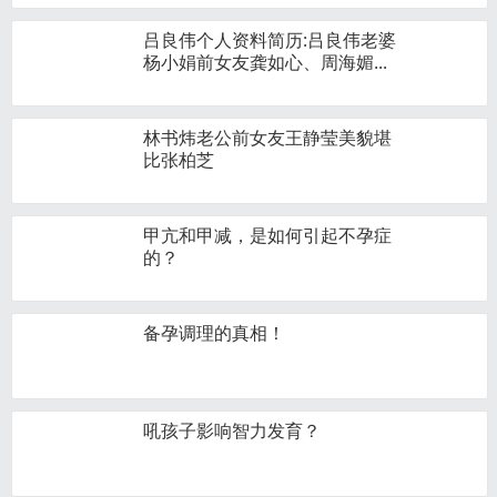
吕良伟个人资料简历:吕良伟老婆
杨小娟前女友龚如心、周海媚...
林书炜老公前女友王静莹美貌堪
比张柏芝
甲亢和甲减，是如何引起不孕症
的？
备孕调理的真相！
吼孩子影响智力发育？