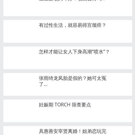
有过性生活，就容易得宫颈癌？
怎样才能让女人下身高潮“喷水”？
张雨绮龙凤胎是假的？她可太冤
了…
妊娠期 TORCH 筛查要点
具惠善安宰贤离婚！姐弟恋玩完