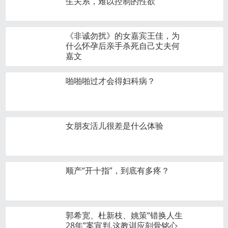
生关系，难以控制的性欲
《非诚勿扰》的女嘉宾王佳，为
什么怀孕后亲手杀死自己丈夫何
嘉文
啪啪啪过才会得妇科病？
女朋友活儿很差是什么体验
顺产“开十指”，到底有多疼？
郭希宽、杜新枝、姚策“错换人生
28年”案宣判,这教训应刻骨铭心