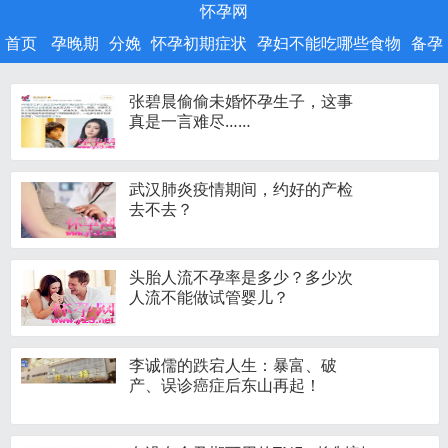
怀孕网
首页
孕晚期
分娩
怀孕初期症状
孕妇不能吃哪些食物
备孕
张碧晨偷偷未婚怀孕生子，这事
真是一言难尽……
武汉肺炎疫情期间，约好的产检
去不去？
头胎人流不孕率是多少？多少次
人流不能做试管婴儿？
李诚儒的跌宕人生：暴富、破
产、误诊癌症后东山再起！