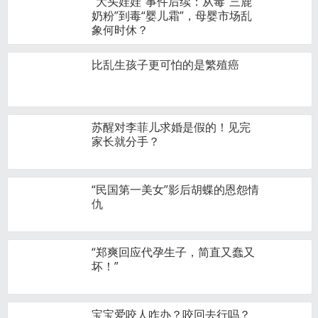
“大头娃娃”事件后续：从毒“三鹿
奶粉”到毒“婴儿霜”，母婴市场乱
象何时休？
比乱生孩子更可怕的是繁殖癌
苏醒对李菲儿求婚是假的！见完
家长就分手？
“民国第一美女”影后胡蝶的恩怨情
仇
“郑爽回应代孕生子，简直又蠢又
坏！”
宝宝爱咬人咋办？咬回去行吗？