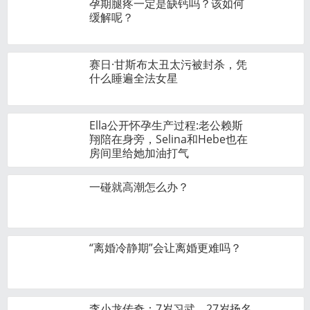
孕期腿疼一定是缺钙吗？该如何
缓解呢？
赛日·甘斯布太丑太污被封杀，凭
什么睡遍全法女星
Ella公开怀孕生产过程:老公赖斯
翔陪在身旁，Selina和Hebe也在
房间里给她加油打气
一碰就高潮怎么办？
“离婚冷静期”会让离婚更难吗？
李小龙传奇：7岁习武，27岁扬名