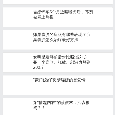
吉娜怀孕6个月近照曝光后，郎朗
被骂上热搜
卵巢囊肿的症状有哪些表现？卵
巢囊肿怎么治疗最好方法
女明星发胖前后对比照:当刘亦
菲、李嘉欣、张敏、邱淑贞‍胖到
200斤
“豪门媳妇”奚梦瑶嫁的是爱情
穿“情趣内衣”的蔡依林，活该被
骂？！