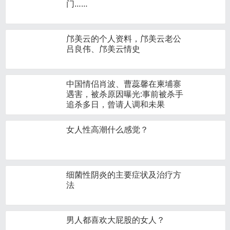
门……
邝美云的个人资料，邝美云老公
吕良伟、邝美云情史
中国情侣肖波、曹蕊馨在柬埔寨
遇害，被杀原因曝光:事前被杀手
追杀多日，曾请人调和未果
女人性高潮什么感觉？
细菌性阴炎的主要症状及治疗方
法
男人都喜欢大屁股的女人？