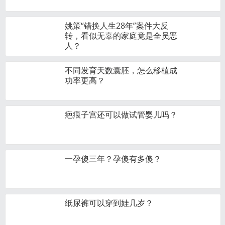
姚策“错换人生28年”案件大反
转，看似无辜的家庭竟是全员恶
人？
不同发育天数囊胚，怎么移植成
功率更高？
疤痕子宫还可以做试管婴儿吗？
一孕傻三年？孕傻有多傻？
纸尿裤可以穿到娃几岁？