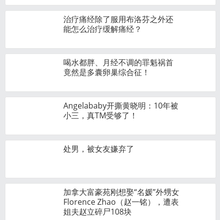
治疗痛经除了服用布洛芬之外还
能怎么治疗缓解痛经？
喝水都胖、月经不调的罪魁祸首
竟然是多囊卵巢综合征！
Angelababy开撕黄晓明：10年被
小三，真TM受够了！
处男，被女友嫌弃了
加拿大富豪苑刚想娶“名媛”外甥女
Florence Zhao（赵一铭），遭表
姐夫赵立碎尸108块