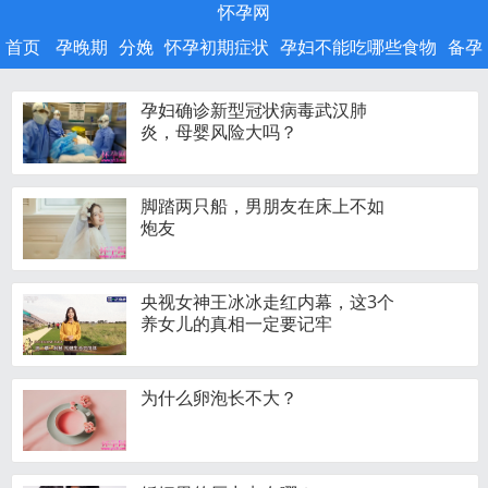
怀孕网
首页
孕晚期
分娩
怀孕初期症状
孕妇不能吃哪些食物
备孕
孕妇确诊新型冠状病毒武汉肺
炎，母婴风险大吗？
脚踏两只船，男朋友在床上不如
炮友
央视女神王冰冰走红内幕，这3个
养女儿的真相一定要记牢
为什么卵泡长不大？