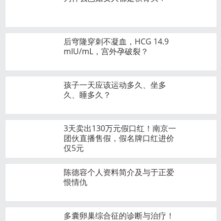
后穹隆穿刺不凝血，HCG 14.9
mIU/mL，宫外孕破裂？
孩子一天应该运动多久、坐多
久、睡多久？
3天卖出130万元假口红！南京一
团伙直播售假，假名牌口红进价
仅5元
陈德容个人资料简介及与于正爱
恨情仇
多囊卵巢综合征的诊断与治疗！