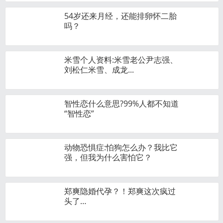
54岁还来月经，还能排卵怀二胎
吗？
米雪个人资料:米雪老公尹志强、
刘松仁米雪、成龙...
智性恋什么意思?99%人都不知道
“智性恋”
动物恐惧症:怕狗怎么办？我比它
强，但我为什么害怕它？
郑爽隐婚代孕？！郑爽这次疯过
头了…