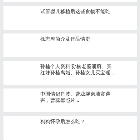
试管婴儿移植后这些食物不能吃
徐志摩简介及作品情史
孙楠个人资料:孙楠老婆潘蔚、买
红妹孙楠离婚、孙楠女儿买宝瑶...
中国情侣肖波、曹蕊馨柬埔寨遇
害，曹蕊馨照片...
狗狗怀孕后怎么吃？