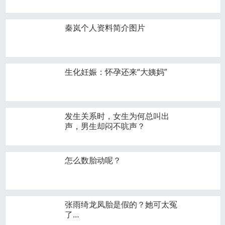
秦岚个人资料简介图片
生化妊娠：怀孕还来“大姨妈”
发生关系时，女生为何总叫出
声，男生却闷不吭声？
怎么数胎动呢？
张雨绮龙凤胎是假的？她可太冤
了…