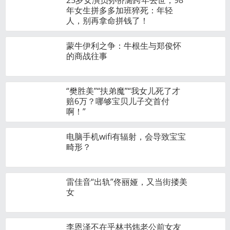
25岁女演员孙侨潞跨年去世，98
年女生拼多多加班猝死：年轻
人，别再拿命拼钱了！
蒙牛伊利之争：牛根生与郑俊怀
的商战往事
“樊胜美”“扶弟魔”“我女儿死了才
赔6万？哪够宝贝儿子交首付
啊！”
电脑手机wifi有辐射，会导致宝宝
畸形？
雷佳音“出轨”佟丽娅，又当街搂美
女
李恩泽不在乎林书炜老公前女友