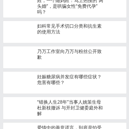
姓，一个随妈姓：骂上热搜的“两
头婚”，是哄骗女性“免费代孕”
吗？
妇科常见手术切口分类和抗生素
的使用方法
乃万工作室向乃万与粉丝公开致
歉
妊娠糖尿病并发症有哪些症状？
危害有哪些？
“错换人生28年”当事人姚策生母
杜新枝撤诉 与开封卫健委庭外和
解
爱情中的善意谎言，到底是怕受