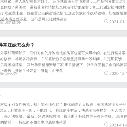
朱锁锁，男人缘实在是太好了。 从小就被表哥佳明爱慕；上司杨柯带她走进职
范金刚成了男闺蜜，带着莫名的情愫却又纯洁守护她左右；富二代谢宏祖向她求
上演了君生我未生，我生君已老的遗憾恋情 但这么美貌的小妖精锁锁，却在嫁给谢
宏祖本质当然不差，但不是可以托付终身的
茵
虐到肝疼
2021-01-
]，异常妊娠怎么办？
宫外孕和葡萄胎了，它们对你的身体造成的伤害也是可大可小的。在进行宫外孕
静心修养，补足各种营养。在彻底治愈后必须坚持避孕一段时间，并定期复诊，
后再考虑怀孕。 宫外孕受精卵安错了家 正常情况下，卵子在受精后会沿输卵
膜上着床，开始生长发育。但是，由于各
娠
怎么办
2020-12-
？
对极个别女性来说，却可能不那么妙了 据优酷网近日报道，美国西雅图女子利
XX后，利兹高潮不断，不能自已。 持续两小时后，快感渐渐变痛苦，俩人试了
，都无法摆脱。 最后，急送医院救治，被诊断为持续性性兴奋综合征。 患者
要的情况下，持续而不由自主地感到生殖器
2021-01-