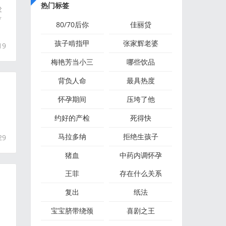
热门标签
发
育
80/70后你
佳丽贷
物
孩子啃指甲
张家辉老婆
19
梅艳芳当小三
哪些饮品
背负人命
最具热度
怀孕期间
压垮了他
约好的产检
死得快
走
马拉多纳
拒绝生孩子
29
猪血
中药内调怀孕
王菲
存在什么关系
复出
纸法
宝宝脐带绕颈
喜剧之王