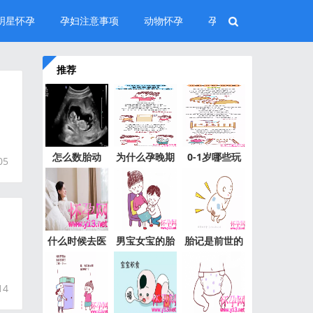
明星怀孕
孕妇注意事项
动物怀孕
孕中期
推荐
怎么数胎动
为什么孕晚期
0-1岁哪些玩
05
呢？
的准妈
具值得买
什么时候去医
男宝女宝的胎
胎记是前世的
院待产
动不一
印记？
14