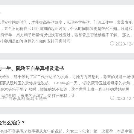
？
合理安排同房时间，才能提高备孕效率，实现科学备孕。门诊工作中，常常发现
乏，甚至不记得自己月经周期的起止时间，什么时间排卵更是茫然不知。只是和
没有怀孕，男方精子质量情况也没有检查过，输卵管是否通畅也不了解。 那么，
，排卵期是如何测算的？如何安排同房时间
2020-12-
的一生、阮玲玉自杀真相及遗书
7岁的阮玲玉，终于等到了富二代张达民的求婚，可她万万没想到，等来的竟是一场
还要从阮玲玉的悲惨身世说起。 1916年的一天，6岁的阮玲玉扯着母亲的衣角，
在木头箱子里？ 那时，懵懂的她不知道，这个世界上唯一真正疼她爱她的男
 母亲明白，家里的天塌了，便打开棺材，让
一生
自杀真相
阮玲玉遗书
2020-12-
些怎么治疗？
子有多不容易呢？故事要从九年前说起。刘女士（化名）第一次受孕，本是幸福