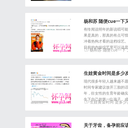
杨和苏 随便cue一
有传闻说明年的新说唱可
果是真的，那真的有点可
冲着热狗才看的这档综艺。
目前的内娱综艺里可以说
杨和苏
随便cue一下
生娃黄金时间是多少
现代很多年轻人越来越不愿
时间专家建议放开三胎的话题
年，但女性的生育年龄确实
生下自己的第一位孩子，成
生娃黄金时间
是多少
关于牙齿，备孕前应