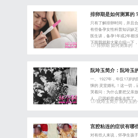
排卵期是如何测算的
只有了解排卵时间，并且
有些备孕女性科普知识缺
医生讲，备孕1年或2年都
下面我就和大家介绍一下
排卵期
如何测算的
阮玲玉简介：阮玲玉
一、 1927年，年仅1
悚的 灵堂婚礼 ！这一切，
哭着问：为什么要把父亲放
人，已因积劳成疾去世了。
阮玲玉简介
阮玲玉的
宫腔粘连的症状有哪
对有些人来说，怀孕生孩