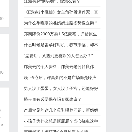
江浙兴起“两头婚”，你怎么看？
《巴啦啦小魔仙》女主角孙侨潞猝死，真
30
实死因曝光
为什么孕晚期的准妈妈走路姿势像企鹅？
郑爽降价2000万卖1.5亿豪宅，归错原生
家庭强洗白！
什么时候是备孕好时机，春节来临，却不
是备孕好时候
“恋爱后，又遇到更喜欢的人怎么办？”
邝美云的个人资料，邝美云老公吕良伟、
30
邝美云情史
晚上9点后，许昌禁的不是广场舞是噪声
男人没了蛋蛋，女人没了子宫，还能好好
过性生活吗？
脐带血有必要保存吗专家建议？
做
产后常见的这几个母乳喂养问题，新妈妈
孕
心
要知道！
小孩子为什么总是抠屁屁？当心蛲虫这种
15
寄生虫！
郎朗老婆吉娜怀孕6个月被骂上热搜