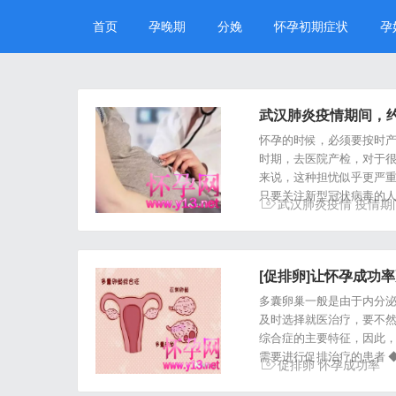
首页
孕晚期
分娩
怀孕初期症状
孕
武汉肺炎疫情期间，
怀孕的时候，必须要按时
时期，去医院产检，对于
来说，这种担忧似乎更严重
只要关注新型冠状病毒的
武汉肺炎疫情
疫情期
[促排卵]让怀孕成功率
多囊卵巢一般是由于内分
及时选择就医治疗，要不然
综合症的主要特征，因此
需要进行促排治疗的患者 
促排卵
怀孕成功率