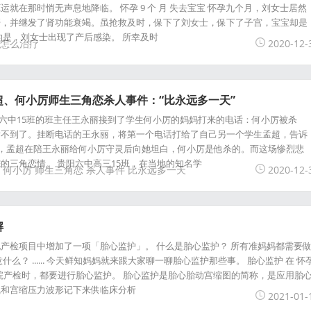
就在那时悄无声息地降临。 怀孕 9 个 月 失去宝宝 怀孕九个月，刘女士居然
肝，并继发了肾功能衰竭。虽抢救及时，保下了刘女士，保下了子宫，宝宝却是
的是，刘女士出现了产后感染。 所幸及时
怎么治疗
2020-12-
、何小厉师生三角恋杀人事件：“比永远多一天”
贵阳六中15班的班主任王永丽接到了学生何小厉的妈妈打来的电话：何小厉被杀
看不到了。挂断电话的王永丽，将第一个电话打给了自己另一个学生孟超，告诉
日，孟超在陪王永丽给何小厉守灵后向她坦白，何小厉是他杀的。而这场惨烈悲
的三角恋情。 贵阳六中高三15班，在当地的知名学
何小厉
师生三角恋
杀人事件
比永远多一天
2020-12-
解
产检项目中增加了一项「胎心监护」。 什么是胎心监护？ 所有准妈妈都需要
么？ ...... 今天鲜知妈妈就来跟大家聊一聊胎心监护那些事。 胎心监护 在 怀
医院产检时，都要进行胎心监护。 胎心监护是胎心胎动宫缩图的简称，是应用胎
线和宫缩压力波形记下来供临床分析
2021-01-