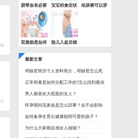
脐带血有必要
宝宝积食症状
纸尿裤可以穿
保存吗
表现及
到几岁
双胞胎是如何
胎儿入盆后就
16
形成的
是要生
最新文章
邓丽君简历个人资料简介，邓丽君怎么死
惊
的？
正常卵巢是如何分配工作的?怎么找到最佳
受孕时机？
男人都喜欢大屁股的女人？
11
怀孕期间流鼻血是怎么回事？会不会影响
胎儿？
如何备孕生育出健康聪明可爱的孩子？
为什么大家都反感女人抽烟？