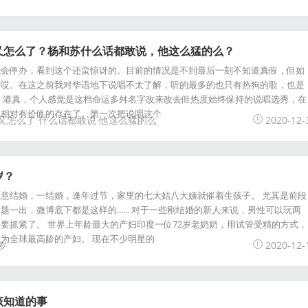
下又怎么了？杨和苏什么话都敢说，他这么猛的么？
能会停办，看到这个还蛮惊讶的。目前的情况是不到最后一刻不知道真假，但如
惜哎。在这之前我对华语地下说唱不太了解，听的最多的也只有热狗的歌，也是
 港真，个人感觉是这档命运多舛名字改来改去但热度始终保持的说唱选秀，在
是相对有价值的存在了。第一次把说唱这个
又怎么了
什么话都敢说
他这么猛的么
2020-12-
岁？
意结婚，一结婚，逢年过节，家里的七大姑八大姨就催着生孩子。 尤其是前段
一出，微博底下都是这样的...... 对于一些刚结婚的新人来说，男性可以玩两
要抓紧了。 世界上年龄最大的产妇印度一位72岁老奶奶，用试管受精的方式，
为全球最高龄的产妇。 现在不少明星的
岁
2020-12-
该知道的事