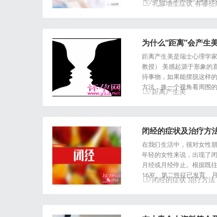
乳腺增生症状
有哪些
为什么“距离”会产生
距离产生美是瑞士心理学家
教授） 美感起源于形象的
待事物，如果能摆脱这样
方法，换一个视角看周围
距离产生美
闭经的症状及治疗方
在我们生活中，很对女性
年轻的女性来说，出现了
月经或月经停止。根据既
16岁、第二性征已发育、
闭经的症状
治疗方法