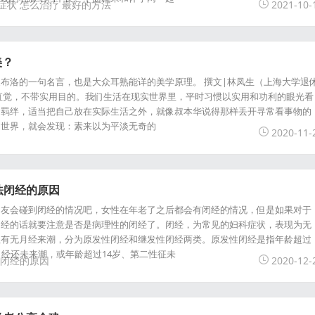
症状
怎么治疗
最好的方法
2021-10-
美？
布洛的一句名言，也是大众耳熟能详的美学原理。 撰文|林凤生（上海大学退
直觉，不带实用目的。我们生活在现实世界里，平时习惯以实用和功利的眼光看
的羁绊，适当把自己放在实际生活之外，就像叔本华说得那样丢开寻常看事物的
的世界，就会发现：素来以为平淡无奇的
2020-11-
法闭经的原因
朋友会碰到闭经的情况吧，女性在年老了之后都会有闭经的情况，但是如果对于
闭经的话就要注意是否是病理性的闭经了。闭经，为常见的妇科症状，表现为无
往有无月经来潮，分为原发性闭经和继发性闭经两类。原发性闭经是指年龄超过
月经还未来潮，或年龄超过14岁、第二性征未
闭经的原因
2020-12-