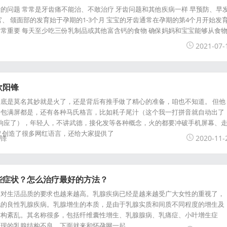
的问题 常常是牙齿痛不能治、不敢治疗 牙齿问题和其他疾病一样 早预防、早
、 颌面部的发育始于孕期的1-3个月 宝宝的牙齿通常在孕期的第4个月开始发
常重要 每天至少吃三份乳制品或其他富含钙的食物 确保妈妈和宝宝能够从食
2021-07-
欧阳锋
底是莫名其妙就是火了，还是背后有推手做了精心的准备，咱也不知道。 但他
情包满屏都是，还有各种马氏格言，比如耗子尾汁（这个我一打拼音就自动出了
响应了），年轻人，不讲武德，接化发等各种概念，火的都要冲破手机屏幕、
仅创造了很多网红语言，还给大家提供了
锋
2020-11-
些症状？怎么治疗最好的方法？
们对生活品质的要求也越来越高。乳腺疾病已经是越来越受广大女性的重视了，
见的良性乳腺疾病。乳腺增生的本质，是由于乳腺实质和间质不同程度的增生及
结构紊乱。其名称很多，包括纤维囊性增生、乳腺腺病、乳痛症、小叶增生症
表现的乳腺结构不良。下面就来和怀孕网一起