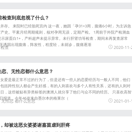
前检查到底忽视了什么？
并存。 来院时已经胎死宫内 这一夜，她因「孕31+3周，腹痛6小时」为主诉急
宫产史。平素月经周期规则，核对孕周无误，定期产检。 1周前于外院产检测血
常规提示尿蛋白1+，产科超声未提示异常。未行肝肾功等检查，期间未再复查尿常
前无诱因出现腹痛，阵发性，程度轻，未就诊，腹痛逐渐
前检查
2020-11-
性恋、无性恋都什么意思？
欢女爱是最正常不过的行为了，但是还有一些人的恋爱经历与一般人不同，他们
，包括跨性别人都会产生好感，有的人则喜欢与多个人有性关系，还有的人则对
日，这些被贴有异类标签的澳洲人就分享了他们与众不同的经历。 只喜欢高智
6日报道，今年46岁来自墨尔本的格莱尔（
无性恋
都什么意思
2021-01-
锁，却被这恶女婆婆谢嘉茵虐到肝疼