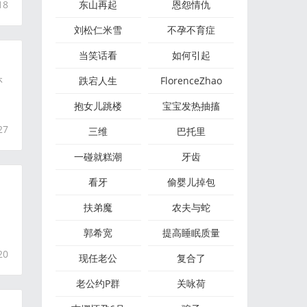
18
东山再起
恩怨情仇
刘松仁米雪
不孕不育症
当笑话看
如何引起
休
跌宕人生
FlorenceZhao
抱女儿跳楼
宝宝发热抽搐
27
三维
巴托里
一碰就糕潮
牙齿
看牙
偷婴儿掉包
扶弟魔
农夫与蛇
郭希宽
提高睡眠质量
20
现任老公
复合了
老公约P群
关咏荷