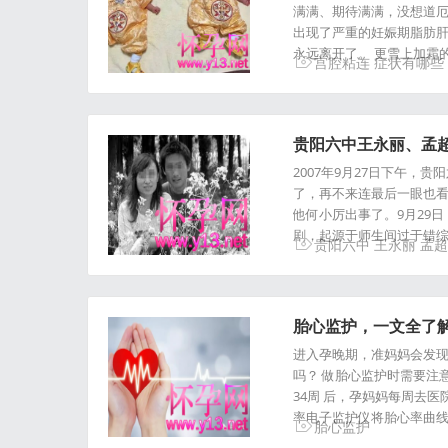
满满、期待满满，没想道厄运
出现了严重的妊娠期脂肪
永远离开了。 更雪上加霜
宫腔粘连
症状有哪些
贵阳六中王永丽、孟超
2007年9月27日下午，
了，再不来连最后一眼也
他何小厉出事了。9月29
剧，起源于师生间过于错综
贵阳六中
王永丽
孟超
胎心监护，一文全了
进入孕晚期，准妈妈会发现
吗？ 做胎心监护时需要注意什
34周 后，孕妈妈每周去
率电子监护仪将胎心率曲
胎心监护