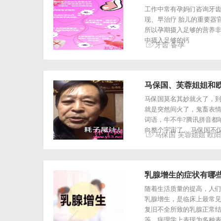
工作中常有孕妈们咨询牙齿
现、早治疗 胎儿的重要器官
所以孕期摄入足够的营养非
中摄入足够的钙
牙齿
备孕
马保国、芙蓉姐姐和
马保国莫名其妙就火了，到
就是突然间火了，鬼畜表
词语，牛不牛?腾讯拼音都
向整个宇宙了。 马保国不
马保国
芙蓉姐姐
欧阳
乳腺增生的症状有哪
随着生活质量的提高，人
乳腺增生，是临床上最常
复旧不全所致的乳腺正常
等，病理学上表现为多种