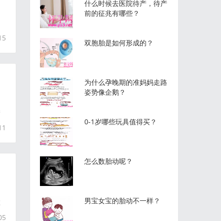
什么时候去医院待产，待产
前的征兆有哪些？
15
双胞胎是如何形成的？
为什么孕晚期的准妈妈走路
姿势像企鹅？
管
0-1岁哪些玩具值得买？
11
怎么数胎动呢？
男宝女宝的胎动不一样？
在
05