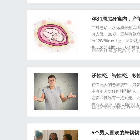
孕31周胎死宫内，产
产科急诊，永远和未知风险
诊入院，30岁，既往有剖
压120/80mmHg，尿
规，未监测血压。 6小时
孕31周
胎死宫内
产
泛性恋、智性恋、多
在传统人的恋爱观中，男
中有的人对任何性别的人
恋爱和性没有一点兴趣。近
商的人 英国《每日邮报》
泛性恋
智性恋
多性恋
5个男人喜欢的朱锁