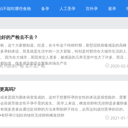
妇不能吃哪些食物
备孕
人工受孕
宫外孕
避孕
约好的产检去不去？
产检，这个大家都知道。但是，在今年这个特殊时期，新型冠状病毒感染的高峰
很多孕妈来说，简直就是生活中的一次大冒险，特别是对那些在大城市生活的人
。 因为在大城市，医院肯定人更多，被感染的几率无形中也大了许多。而且，
人都知道，很多感染都是在聚集的场合产生
间
约好的产检
去不去产检
2020-02-
更高吗?
泌或者是因为垂体病变造成的，这对于想要怀孕的女性的来说是很危险的，需要
会容易导致女性不孕不育的发生。 医学上来说，稀发排卵和无排卵是多囊卵巢
，有很多患者会通过促排卵的方法来帮助卵子排出，从而达到成功受孕的目的。
◆有怀孕计划但持续性无排卵和稀发排卵
2021-01-