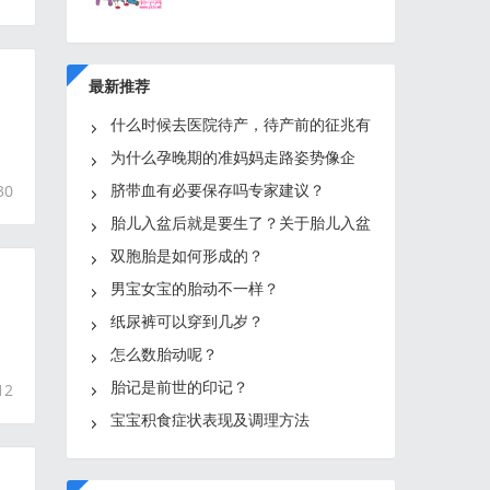
最新推荐
什么时候去医院待产，待产前的征兆有
哪些？
为什么孕晚期的准妈妈走路姿势像企
鹅？
脐带血有必要保存吗专家建议？
30
胎儿入盆后就是要生了？关于胎儿入盆
知识有哪些？胎儿迟迟不
双胞胎是如何形成的？
男宝女宝的胎动不一样？
纸尿裤可以穿到几岁？
怎么数胎动呢？
胎记是前世的印记？
12
宝宝积食症状表现及调理方法