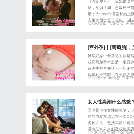
《流金岁月》，倪妮饰演的
场，见识江湖；总裁秘书
婚；大boss叶谨言和她
宏祖之后尝尽了苦头。 谢
朱锁锁
恶女婆婆
谢嘉
[宫外孕] | [葡萄胎
异常妊娠中最常见的就是
或葡萄胎手术之后一定要
待医生检查并认为一切正常
迁移到子宫腔，在子宫内
宫外孕
葡萄胎
异常妊
女人性高潮什么感觉
高潮是许多女性的美梦，但
兹与男友艾瑞克在一次OO
各种方法，包括喝酒和跑跳
没有任何外来刺激或性需
女人性高潮
什么感觉