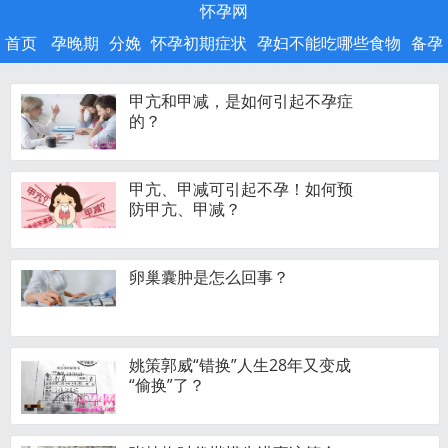
怀孕网
首页
孕晚期
分娩
怀孕初期症状
孕妇不能吃哪些食物
备孕
甲亢和甲减，是如何引起不孕症
的？
甲亢、甲减可引起不孕！如何预
防甲亢、甲减？
卵巢囊肿是怎么回事？
姚策郭威“错换”人生28年又变成
“偷换”了？