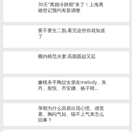
30天“离婚冷静期”来了！上海离
婚登记预约有新调整
要不要生二胎,看完这些你就知道
了
圈内模范夫妻:高圆圆赵又廷
嫩模杀手陶喆女朋友melody、朱
丹、殷悦、乔安娜、杨子晴...
孕期为什么容易出现心慌、感觉
累、胸闷气短、喘不上气来怎么
回事？