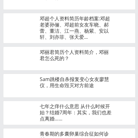
邓超个人资料简历年龄档案:邓超
老婆孙俪、邓超前女友车晓、郝
蕾、董洁、江一燕、杨紫、安以
轩、刘亦菲、张天爱...
邓丽君简历个人资料简介，邓丽
君怎么死的？
Sam跳楼自杀报复变心女友廖慧
仪，用生命毁灭对方前途
七年之痒什么意思 从什么时候开
始？结婚7周年：其实，我们也差
点离婚……
青春期的多囊卵巢综合征如何诊