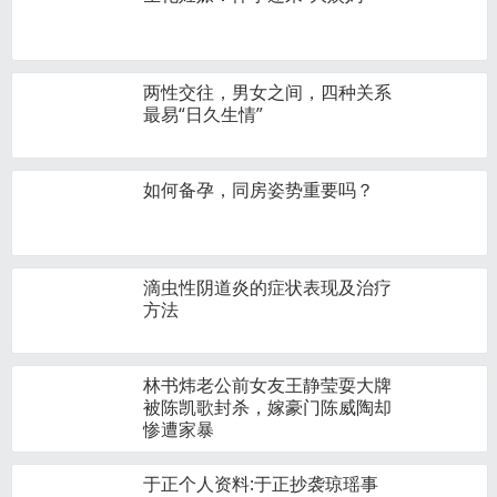
两性交往，男女之间，四种关系
最易“日久生情”
如何备孕，同房姿势重要吗？
滴虫性阴道炎的症状表现及治疗
方法
林书炜老公前女友王静莹耍大牌
被陈凯歌封杀，嫁豪门陈威陶却
惨遭家暴
于正个人资料:于正抄袭琼瑶事