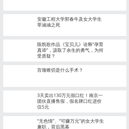
安徽工程大学郭春牛及女大学生
莘涵涵之死
陈凯歌作品《宝贝儿》诠释“孕育
真谛”，汲取了余生的勇气，为何
受质疑？
宫颈锥切是什么手术？
3天卖出130万元假口红！南京一
团伙直播售假，假名牌口红进价
仅5元
“无色情”、“可赚万元”的女大学生
兼职，背后黑幕