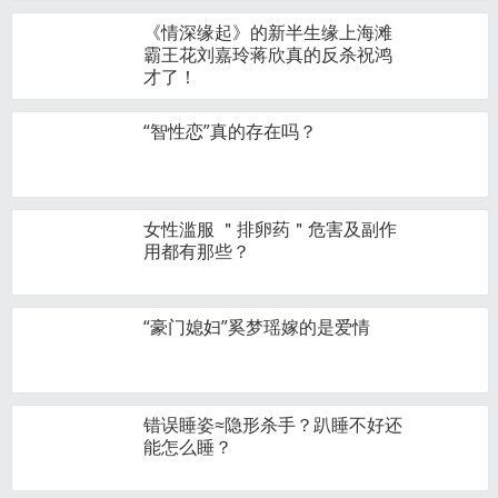
《情深缘起》的新半生缘上海滩
霸王花刘嘉玲蒋欣真的反杀祝鸿
才了！
“智性恋”真的存在吗？
女性滥服 ＂排卵药＂危害及副作
用都有那些？
“豪门媳妇”奚梦瑶嫁的是爱情
错误睡姿≈隐形杀手？趴睡不好还
能怎么睡？