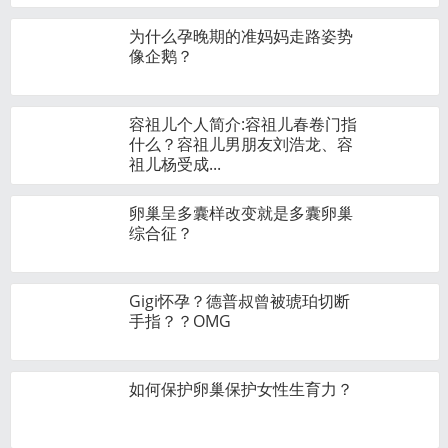
为什么孕晚期的准妈妈走路姿势
像企鹅？
容祖儿个人简介:容祖儿春卷门指
什么？容祖儿男朋友刘浩龙、容
祖儿杨受成...
卵巢呈多囊样改变就是多囊卵巢
综合征？
Gigi怀孕？德普叔曾被琥珀切断
手指？？OMG
如何保护卵巢保护女性生育力？