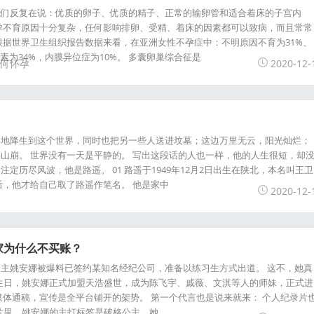
我们反复在说：优质的卵子、优质的精子、正常的输卵管和适合着床的子宫内
孕不育原因十分复杂，任何影响排卵、受精、着床的因素都可以致病，而且常常
根据世界卫生组织报告数据来看，在亚洲女性不孕症中：不明原因不育为31%、
素为34%，内膜异位症为10%。 多囊卵巢综合征是
何怀孕
2020-12-
喜地降生到这个世界，同时也把另一些人送进坟墓；这边万里无云，阳光灿烂；
山崩。 世界没有一天是平静的。 写出这段话的人也一样，他的人生很短，却
定历尽风波，他是路遥。 01 路遥于1949年12月2日出生在陕北，本名叫王卫
后，他才给自己取了路遥作笔名。 他是家中
2020-12-
家为什么不买账？
主姚安娜被爆料已签约某知名经纪公司，准备以练习生方式出道。 这不，她真
岁生日，姚安娜正式加盟天浩盛世，成为陈飞宇、戚薇、文淇等人的师妹，正式进
媒体通稿，宣传是全平台铺开的架势。 第一个代言也是说来就来： 个人纪录片
录片里，姚安娜的主打标签是破格公主，她