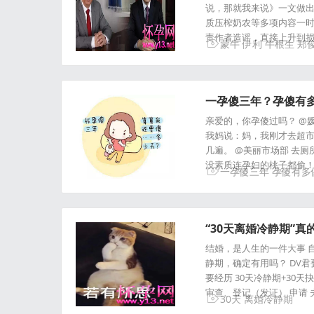
说，那就我来说》一文做出
质压榨奶农等多项内容一时
责作者造谣，直接上升到
蒙牛
伊利
牛根生
郑
一孕傻三年？孕傻有
亲爱的，你孕傻过吗？ @
我妈说：妈，我刚才去超
几遍。 @美丽市场部 去
没素质连孕妇的桃子都偷
一孕傻三年
孕傻有多
“30天离婚冷静期”真
结婚，是人生的一件大事 自
静期，确定有用吗？ DV君
要经历 30天冷静期+30
审查、登记（发证） 申请
30天
离婚冷静期