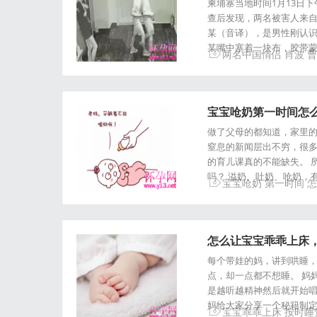
柬埔寨当地时间1月13日
查后发现，两名被害人来自
某（音译），是男性刚认识
某嘴中塞着一块布，胶带
两名中国情侣
肖波
曹
宝宝呛奶第一时间怎
做了父母的都知道，家里的
窒息的新闻层出不穷，很多
的育儿课真的不能缺失。 
吗？ 溢奶、吐奶、呛奶，有
宝宝呛奶
第一时间
怎
怎么让宝宝乖乖上床
每个带娃的妈，讲到哄睡，
点，却一点都不想睡。 妈
是越听越精神然后就开始
妈给大家分享一个秘籍制定
宝宝乖乖上床
按时睡