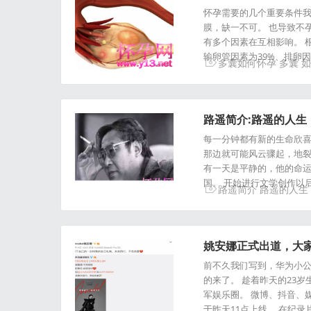
怀孕需要的几个重要条件
膜，缺一不可。 也导致不
有多个因素在互相影响。 
输卵管因素为39%、排卵因
多囊如何怀孕
多囊
如
路遥简介:路遥的人生
每一分钟都有新的生命欣
那边就可能风云骤起，地裂
有一天是平静的，他的命运注
国。 开始进行文学创作以
路遥简介
路遥的人生
姚安娜正式出道，大
前不久我们写到，华为小公
的来了。 趁着昨天的23
军娱乐圈。 微博、抖音、
于昨天11点上线。 在纪