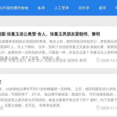
妇不能吃哪些食物
备孕
人工受孕
宫外孕
避孕
案:张曼玉老公奥雷·舍人、张曼玉男朋友梁朝伟、黎明
的张曼玉跟随单亲妈妈从英国回到香港，每次上街，都对理发店特别关心，梦想着以
星探盯上，当上了模特。 次年，找到了自信的张曼玉又参加 港姐比赛，荣获
人问：如果给你一点特别的才能，只能选一样，你会怎么选？ 张曼玉出人意料
唱歌遭人诟病，埋下了伏笔。 得奖后，张
档案
张曼玉老公
奥雷·舍人
张曼玉男朋友
梁朝伟
黎明
2020-12-
史
伦敦。 24岁的徐志摩对不到17岁的林徽因一见钟情。 之后，他回到家告诉21岁的
幼仪说：可我怀孕了，2个月。 徐志摩不耐烦道：那就打掉。 可打掉很危险的，
那听说还有人因为坐火车死掉的，难道大家都不坐火车了吗？ 彼时，为了劝妻
： 无爱之婚姻，无可忍。 世事变化莫测。
史
2020-11-