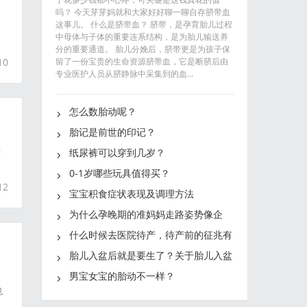
吗？ 今天芽芽妈就和大家好好聊一聊自存脐带血
这事儿。 什么是脐带血？ 脐带，是孕育胎儿过程
中母体与子体的重要连系结构，是为胎儿输送养
分的重要通道。 胎儿分娩后，脐带更是为孩子保
10
留了一份宝贵的生命资源脐带血，它是断脐后由
专业医护人员从脐静脉中采集到的血...
怎么数胎动呢？
胎记是前世的印记？
没
纸尿裤可以穿到几岁？
0-1岁哪些玩具值得买？
12
宝宝积食症状表现及调理方法
为什么孕晚期的准妈妈走路姿势像企
鹅？
什么时候去医院待产，待产前的征兆有
哪些？
胎儿入盆后就是要生了？关于胎儿入盆
知识有哪些？胎儿迟迟不
男宝女宝的胎动不一样？
也