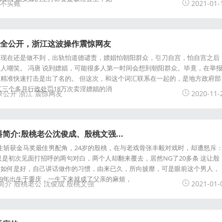
不买账
2021-01-
录全公开，浙江这波操作震惊网友
，现在还是做不到，出轨怕道德谴责，嫖娼怕朝阳群众，引刀自宫，怕自宫之后
人嘲笑。 冯唐 说到嫖娼，可能很多人第一时间会想到朝阳群众。毕竟，在举
精准快速打击是出了名的。 但这次，和这个词汇联系在一起的，是地方政府部
江三个多月行政处罚18万次卖淫嫖娼的消
录公开
浙江
震惊网友
2020-11-
简介:殷桃老公沈俊成、殷桃文强...
黄秋生斩获金马奖最佳男配角，24岁的殷桃，在与老戏骨张丰毅对戏时，却遭怒斥
只是初次见面打招呼的两句对白，两个人却翻来覆去，居然NG了20多条 这让殷
知如何是好，自己讲话做作的习惯，由来已久，所向披靡，可是眼前这个男人，
979年出生于重庆，一生下来就成了父亲的麻烦，
简介
殷桃老公
沈俊成
殷桃文强
2021-01-