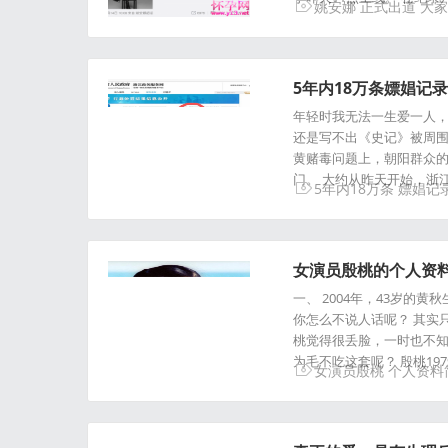
姚安娜
正式出道
大家
5年内18万条嫖娼记
年轻时我无法一生爱一人
还是写不出《史记》被周围
黄赌毒问题上，朝阳群众的
门。 大约从昨天开始，浙
5年内18万条
嫖娼记
女演员殷桃的个人资料
一、 2004年，43岁的
你怎么不说人话呢？ 其实
桃觉得很丢脸，一时也不
为毛不吃这套呢？ 殷桃1
女演员殷桃
个人资料