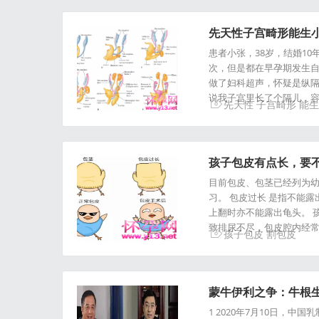
先天性子宫畸形能生
患者小张，38岁，结婚1
次，但是都在早孕期发生自
做了妇科超声，怀疑是纵隔
说我子宫里长了个隔儿，容
先天性
子宫畸形
能生
孩子包皮有点长，要
目前包皮、包茎已经列为幼
习。 包皮过长 是指不能露
上翻时亦不能露出龟头。 
致排尿不尽，包皮腔内经
孩子包皮
割包皮
蒙牛伊利之争：牛根
1 2020年7月10日，