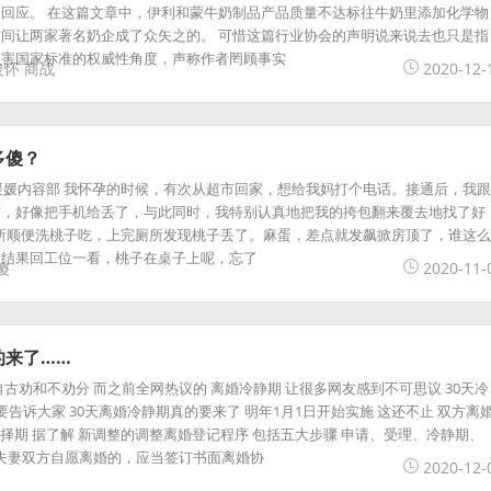
回应。 在这篇文章中，伊利和蒙牛奶制品产品质量不达标往牛奶里添加化学物
间让两家著名奶企成了众矢之的。 可惜这篇行业协会的声明说来说去也只是指
损害国家标准的权威性角度，声称作者罔顾事实
俊怀
商战
2020-12-
多傻？
媛媛内容部 我怀孕的时候，有次从超市回家，想给我妈打个电话。接通后，我跟
市，好像把手机给丢了，与此同时，我特别认真地把我的挎包翻来覆去地找了好
厕所顺便洗桃子吃，上完厕所发现桃子丢了。麻蛋，差点就发飙掀房顶了，谁这么
！结果回工位一看，桃子在桌子上呢，忘了
傻
2020-11-
的来了……
古劝和不劝分 而之前全网热议的 离婚冷静期 让很多网友感到不可思议 30天冷
要告诉大家 30天离婚冷静期真的要来了 明年1月1日开始实施 这还不止 双方离
天抉择期 据了解 新调整的调整离婚登记程序 包括五大步骤 申请、受理、冷静期、
 夫妻双方自愿离婚的，应当签订书面离婚协
2020-12-