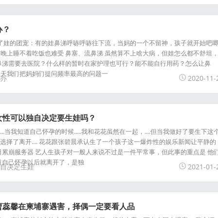
办？
成了娃的团宠：有的娃鼻涕呼哧呼哧往下流，当妈的一个不留神，孩子就开始吧
晚上睡不着吃饭也难受 鼻塞、流鼻涕 虽然算不上啥大病，但娃怎么都不舒坦
鼻涕需要去医院？什么样的暂时在家护理也可行？能不能自行用药？怎么让鼻
今天我们把妈妈们提问频率最高的问题一
办
2020-11-
女性可以独自决定要生娃吗？
...当我知道自己怀孕的时候.....我和花花虽然在一起，....但当我做好了要生下这
顾自选择了离开.... 花花跟张碧晨承认生了一个孩子这一爆炸性的娱乐新闻让平静的
日累崩服务器 艺人生孩子对一般人来说不过是一件平常事，但此事的重点是 他
道自己怀孕以后就离开了，是独
自决定生娃
2021-01-
曹蕊馨在柬埔寨遇害，择偶一定要看人品