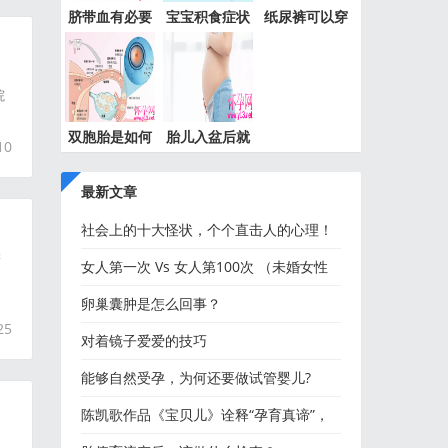
脐带血有必要
宝宝积食症状
纸尿裤可以穿
保存吗
表现及
到几岁
院
双胞胎是如何
胎儿入盆后就
10
形成的
是要生
最新文章
社会上的十大怪状，个个直击人的心理！
学
女人第一次 Vs 女人第100次 （未婚女性
慎入）
卵巢囊肿是怎么回事？
25
对着镜子爱爱的技巧
能够自然受孕，为何还要做试管婴儿?
陈凯歌作品《宝贝儿》诠释“孕育真谛”，