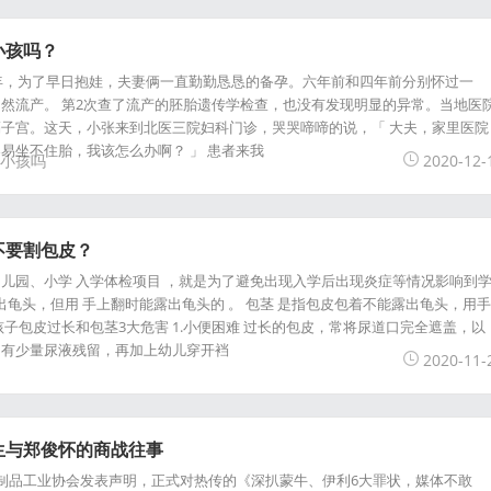
小孩吗？
0年，为了早日抱娃，夫妻俩一直勤勤恳恳的备孕。六年前和四年前分别怀过一
然流产。 第2次查了流产的胚胎遗传学检查，也没有发现明显的异常。当地医
子宫。这天，小张来到北医三院妇科门诊，哭哭啼啼的说，「 大夫，家里医院
易坐不住胎，我该怎么办啊？ 」 患者来我
小孩吗
2020-12-
不要割包皮？
儿园、小学 入学体检项目 ，就是为了避免出现入学后出现炎症等情况影响到
出龟头，但用 手上翻时能露出龟头的 。 包茎 是指包皮包着不能露出龟头，用手
孩子包皮过长和包茎3大危害 1.小便困难 过长的包皮，常将尿道口完全遮盖，以
常有少量尿液残留，再加上幼儿穿开裆
2020-11-
生与郑俊怀的商战往事
中国乳制品工业协会发表声明，正式对热传的《深扒蒙牛、伊利6大罪状，媒体不敢