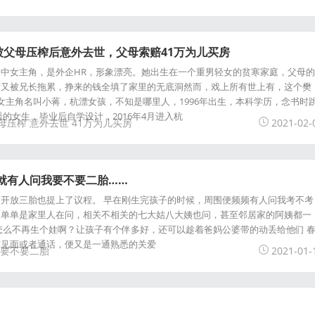
被父母压榨后意外去世，父母索赔41万为儿买房
中女主角，是外企HR，形象漂亮。她出生在一个重男轻女的贫寒家庭，父母的
后又被兄长拖累，挣来的钱全填了家里的无底洞然而，戏上所有世上有，这个樊
 女主角名叫小蒋，杭漂女孩，不知是哪里人，1996年出生，本科学历，念书时
的女生，毕业后自学设计，2016年4月进入杭
母压榨
意外去世
41万为儿买房
2021-02-
就有人问我要不要二胎……
开放三胎也提上了议程。 早在刚生完孩子的时候，周围便频频有人问我考不考
不单单是家里人在问，相关不相关的七大姑八大姨也问，甚至邻居家的阿姨都一
怎么不再生个娃啊？让孩子有个伴多好，还可以趁着爸妈公婆带的动丢给他们 
节见面或者通话，便又是一通熟悉的关爱
要不要二胎
2021-01-