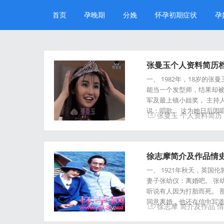
首页
孕晚期
分娩
怀孕初期症状
孕
张曼玉个人资料简历档
一、 1982年，18岁
能当一个发型师，结果却被
军及最上镜小姐奖， 主持
说：唱歌。 这为她日后因
张曼玉
个人资料简历
徐志摩简介及作品情
一、 1921年秋天，英国
妻子张幼仪：离婚吧。 张
听说有人因为打胎而死。 
同意离婚，他还在信中写道
徐志摩
简介及作品
情