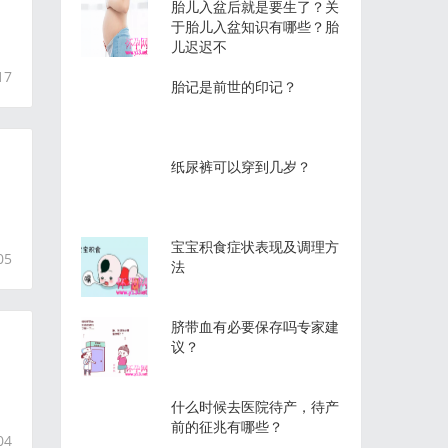
胎儿入盆后就是要生了？关
于胎儿入盆知识有哪些？胎
儿迟迟不
17
胎记是前世的印记？
纸尿裤可以穿到几岁？
宝宝积食症状表现及调理方
05
法
脐带血有必要保存吗专家建
议？
什么时候去医院待产，待产
前的征兆有哪些？
04