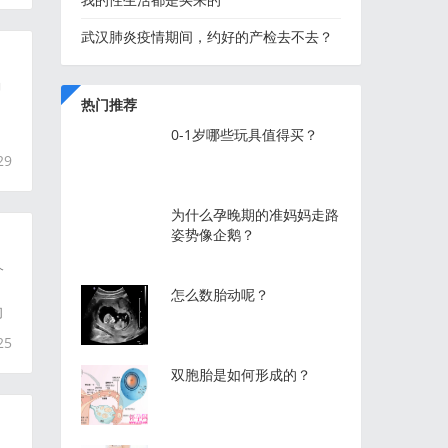
武汉肺炎疫情期间，约好的产检去不去？
唧
热门推荐
，
0-1岁哪些玩具值得买？
29
为什么孕晚期的准妈妈走路
姿势像企鹅？
个
怎么数胎动呢？
们
25
双胞胎是如何形成的？