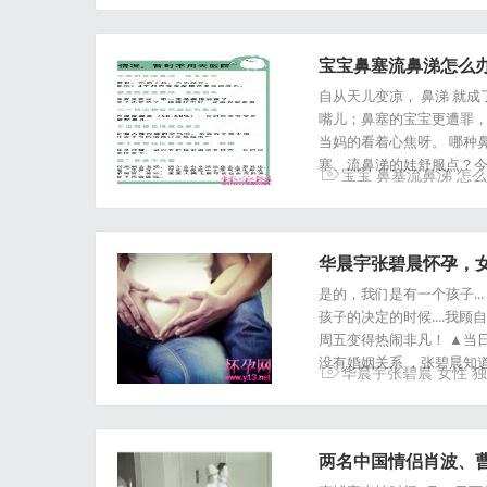
宝宝鼻塞流鼻涕怎么
自从天儿变凉， 鼻涕 就
嘴儿；鼻塞的宝宝更遭罪，
当妈的看着心焦呀。 哪种
塞、流鼻涕的娃舒服点？
宝宝
鼻塞流鼻涕
怎么
华晨宇张碧晨怀孕，
是的，我们是有一个孩子... 
孩子的决定的时候....我
周五变得热闹非凡！ ▲当
没有婚姻关系 ，张碧晨知
华晨宇张碧晨
女性
独
两名中国情侣肖波、