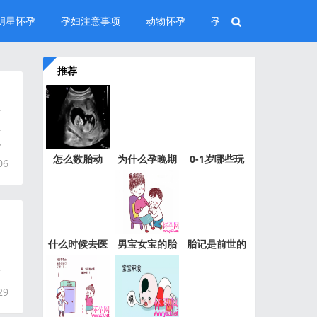
明星怀孕
孕妇注意事项
动物怀孕
孕中期
推荐
后
亚
地
怎么数胎动
为什么孕晚期
0-1岁哪些玩
06
呢？
的准妈
具值得买
什么时候去医
男宝女宝的胎
胎记是前世的
院待产
动不一
印记？
子
29