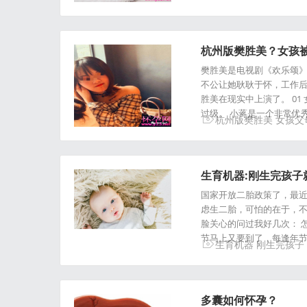
杭州版樊胜美？女孩
樊胜美是电视剧《欢乐颂》
不公让她耿耿于怀，工作
胜美在现实中上演了。 01
过级。 小蒋是一个非常优秀
杭州版樊胜美
女孩父
生育机器:刚生完孩子
国家开放二胎政策了，最近
虑生二胎，可怕的在于，
脸关心的问过我好几次： 
节马上又要到了，每逢年
生育机器
刚生完孩子
多囊如何怀孕？