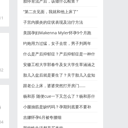
汲取了余生的勇气，
​胎停育流产后，该做什么检查？
“第二次见面，我就和他上床了”
11
子宫内膜炎的症状表现及治疗方法
美国孕妇Makenna Myler怀孕9个月跑
1600米只用不到五分半！
约炮用力过猛，女子去世，男子判两年
什么是产后抑郁症？产后抑郁症是一种什
么样的感觉？
安徽工程大学郭春牛及女大学生莘涵涵之
02
死
胎儿入盆后就是要生了？关于胎儿入盆知
识有哪些？胎儿迟迟不
跟老公上床，婆婆突然打开房门……
杨和苏 随便cue一下又怎么了？杨和苏什
么话都敢说，他这么猛的
小腿抽筋是缺钙吗？孕期到底要不要补
婚
钙？
吉娜怀孕6月被夸腰细
04
我的性生活都是买来的