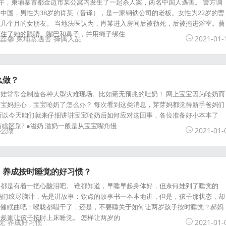
下午，柬埔寨首都金边市某公寓内发生了一起杀人案，两名中国人遇害。 警方调
中国，男性为38岁的肖某（音译），是一家钢铁公司的老板。女性为22岁的曹
几个月的女朋友。 当地法医认为，肖某进入房间后被勒死，后被拖进浴室。曹
蒙住了她的眼睛、嘴巴和鼻子，并用绳子绑住
蕊馨
柬埔寨遇害
择偶人品
2021-01-
么做？
娃常常会制造各种大型灾难现场。比如毫无预兆的吐奶！ 网上宝宝因为呛奶而
宝妈担心，宝宝呛奶了怎么办？ 每次看到这类消息，芽芽妈都觉得新手爸妈们
所以今天咱们就来仔细讲讲宝宝呛奶后如何应对这回事，各位准备好小本本了
啥区别? ●溢奶 溢奶一般是从宝宝嘴角慢
么做
2021-01-
，养成按时睡觉的好习惯？
都是有着一把心酸泪吧。 谁都知道，早睡早起身体好，但奈何娃到了睡觉的
妈们绞尽脑汁，先是讲故事：钦点的故事书一本本地讲，但是，孩子那状态，却
唱催眠曲吧：喉咙都唱干了，还是，不要睡关于如何让两岁孩子按时睡觉？郝妈
规则让孩子按时上床睡觉。 怎样让两岁的
觉
养成好习惯
2021-01-