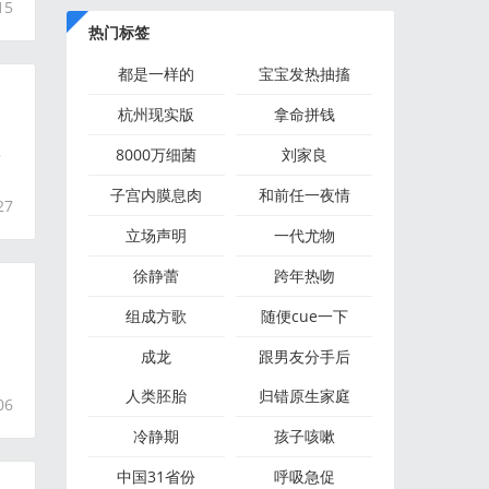
15
热门标签
都是一样的
宝宝发热抽搐
杭州现实版
拿命拼钱
报
8000万细菌
刘家良
子宫内膜息肉
和前任一夜情
27
立场声明
一代尤物
徐静蕾
跨年热吻
组成方歌
随便cue一下
：
成龙
跟男友分手后
人类胚胎
归错原生家庭
06
冷静期
孩子咳嗽
中国31省份
呼吸急促