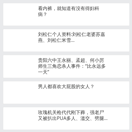
看内裤，就知道有没有得妇科
病？
刘松仁个人资料:刘松仁老婆苏嘉
燕、刘松仁米雪...
贵阳六中王永丽、孟超、何小厉
师生三角恋杀人事件：“比永远多
一天”
男人都喜欢大屁股的女人？
玫瑰机关枪代代刚下葬，强老尸
又被扒出PUA多人、滥交、劈腿...