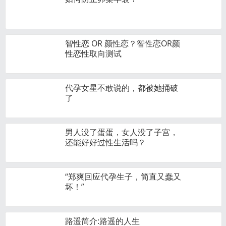
智性恋 OR 颜性恋？智性恋OR颜
性恋性取向测试
代孕女星不敢说的，都被她捅破
了
男人没了蛋蛋，女人没了子宫，
还能好好过性生活吗？
“郑爽回应代孕生子，简直又蠢又
坏！”
路遥简介:路遥的人生