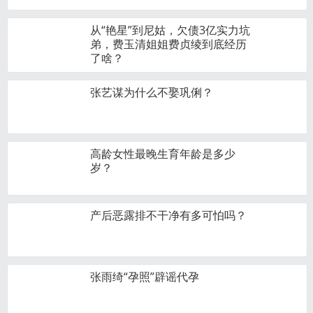
从“艳星”到尼姑，欠债3亿实力坑
弟，费玉清姐姐费贞绫到底经历
了啥？
张艺谋为什么不娶巩俐？
高龄女性最晚生育年龄是多少
岁？
产后恶露排不干净有多可怕吗？
张雨绮“孕照”辟谣代孕