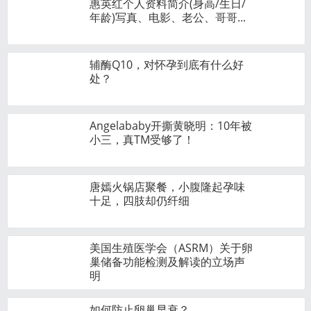
惠英红个人资料简介(身高/生日/
年龄)写真、电影、老公、哥哥...
辅酶Q10，对怀孕到底有什么好
处？
Angelababy开撕黄晓明：10年被
小三，真TM受够了！
唐嫣火锅店聚餐，小腹隆起孕味
十足，四肢却仍纤细
美国生殖医学会（ASRM）关于卵
巢储备功能检测及解读的立场声
明
如何防止卵巢早衰？