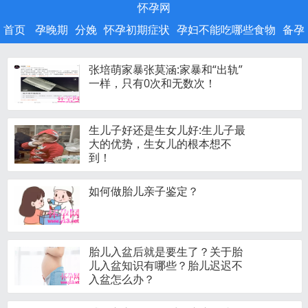
怀孕网
首页
孕晚期
分娩
怀孕初期症状
孕妇不能吃哪些食物
备孕
张培萌家暴张莫涵:家暴和“出轨”
一样，只有0次和无数次！
生儿子好还是生女儿好:生儿子最
大的优势，生女儿的根本想不
到！
如何做胎儿亲子鉴定？
胎儿入盆后就是要生了？关于胎
儿入盆知识有哪些？胎儿迟迟不
入盆怎么办？