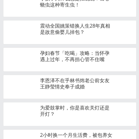
蛲虫这种寄生虫！
震动全国姚策错换人生28年真相
是故意偷婴儿掉包？
孕妇春节「吃喝」攻略：当怀孕
遇上过年，不再担心管不住嘴
李恩泽不在乎林书炜老公前女友
王静莹情史奉子成婚
为爱鼓掌时，你是喜欢关灯还是
开灯？
2小时换一个月生活费，被包养女