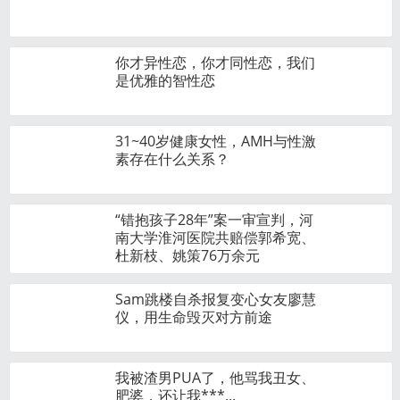
你才异性恋，你才同性恋，我们
是优雅的智性恋
31~40岁健康女性，AMH与性激
素存在什么关系？
“错抱孩子28年”案一审宣判，河
南大学淮河医院共赔偿郭希宽、
杜新枝、姚策76万余元
Sam跳楼自杀报复变心女友廖慧
仪，用生命毁灭对方前途
我被渣男PUA了，他骂我丑女、
肥婆，还让我***...