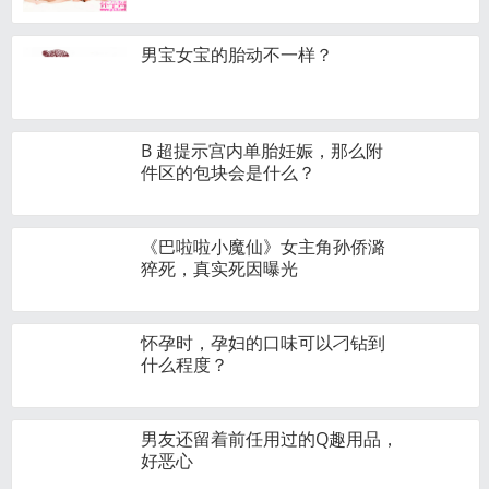
男宝女宝的胎动不一样？
B 超提示宫内单胎妊娠，那么附
件区的包块会是什么？
《巴啦啦小魔仙》女主角孙侨潞
猝死，真实死因曝光
怀孕时，孕妇的口味可以刁钻到
什么程度？
男友还留着前任用过的Q趣用品，
好恶心